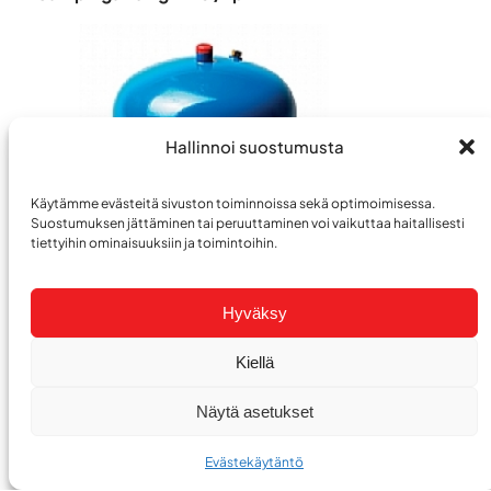
Hallinnoi suostumusta
Käytämme evästeitä sivuston toiminnoissa sekä optimoimisessa.
Suostumuksen jättäminen tai peruuttaminen voi vaikuttaa haitallisesti
tiettyihin ominaisuuksiin ja toimintoihin.
Primus 2 kg 18 €
/ kpl
Hyväksy
Hinnat sisältävät alv. 25,5 %
Kiellä
Näytä asetukset
Evästekäytäntö
044 723 8668