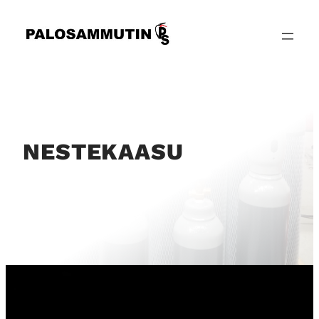
Siirry
sisältöön
NESTEKAASU